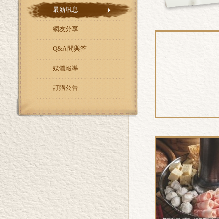
最新訊息
網友分享
Q&A 問與答
媒體報導
訂購公告